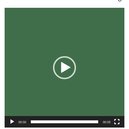
動
画
プ
レ
ー
ヤ
ー
00:00
00:05