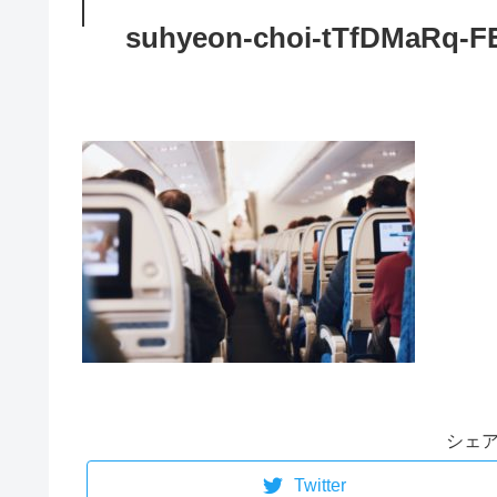
suhyeon-choi-tTfDMaRq-F
シェ
Twitter