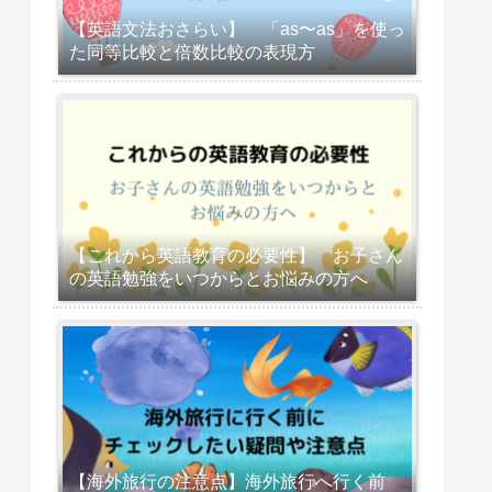
【英語文法おさらい】 「as〜as」を使っ
た同等比較と倍数比較の表現方
【これから英語教育の必要性】 お子さん
の英語勉強をいつからとお悩みの方へ
【海外旅行の注意点】海外旅行へ行く前