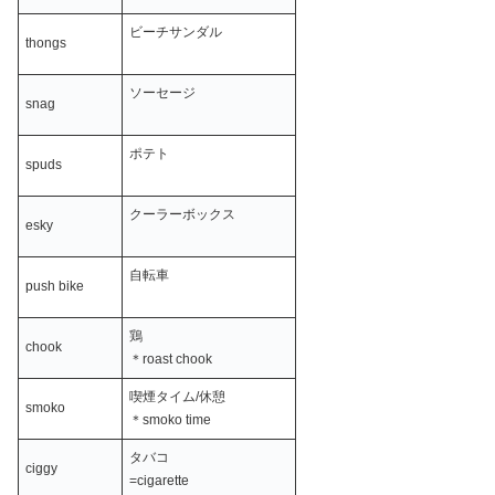
ビーチサンダル
thongs
ソーセージ
snag
ポテト
spuds
クーラーボックス
esky
自転車
push bike
鶏
chook
＊roast chook
喫煙タイム/休憩
smoko
＊smoko time
タバコ
ciggy
=cigarette