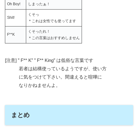
Oh Boy!
しまったぁ！
くそっ
Shit!
＊これは女性でも使ってます
くそったれ！
F**K
＊この言葉はおすすめしません
[注意] ” F** K” ” F** King” は低俗な言葉です
若者は結構使っているようですが、使い方
に気をつけて下さい。間違えると喧嘩に
なりかねませんよ。
まとめ