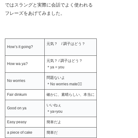
ではスラングと実際に会話でよく使われる
フレーズをあげてみました。
元気？ / 調子はどう？
How’s it going?
元気？ / 調子はどう？
How wa ya?
＊ya = you
問題ないよ
No worries
＊No worries mate👍🏻
Fair dinkum
確かに、素晴らしい、本当に
いいねぇ
Good on ya
＊ya=you
Easy peasy
簡単だよ
a piece of cake
簡単だ