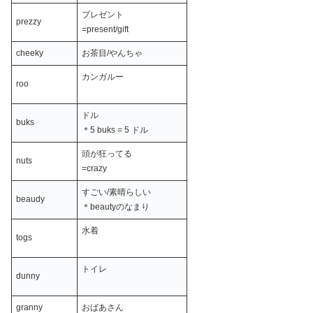
プレゼント
prezzy
=present/gift
cheeky
お茶目/やんちゃ
カンガルー
roo
ドル
buks
＊5 buks = 5 ドル
頭が狂ってる
nuts
=crazy
すごい/素晴らしい
beaudy
＊beautyのなまり
水着
togs
トイレ
dunny
granny
おばあさん