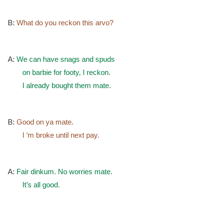
B:
What do you reckon this arvo?
A:
We can have snags and spuds
on barbie for footy, I reckon.
I already bought them mate.
B:
Good on ya mate.
I ‘m broke until next pay.
A:
Fair dinkum. No worries mate.
It’s all good.