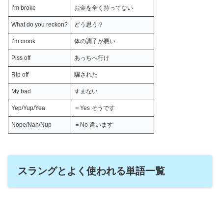
I’m broke
お金を全く持ってない
What do you reckon?
どう思う？
I’m crook
体の調子が悪い
Piss off
あっちへ行け
Rip off
騙された
My bad
すまない
Yep/Yup/Yea
＝Yes そうです
Nope/Nah/Nup
＝No 違います
スラングとよく使われる単語一覧