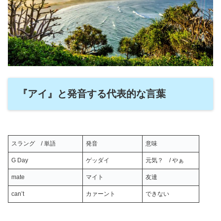
『アイ』と発音する代表的な言葉
スラング / 単語
発音
意味
G Day
ゲッダイ
元気？ / やぁ
mate
マイト
友達
can’t
カァーント
できない