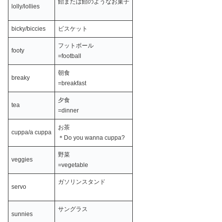
飴または飴のようなお菓子
lolly/lollies
bicky/biccies
ビスケット
フットボール
footy
=football
朝食
breaky
=breakfast
夕食
tea
=dinner
お茶
cuppa/a cuppa
＊Do you wanna cuppa?
野菜
veggies
=vegetable
ガソリンスタンド
servo
サングラス
sunnies