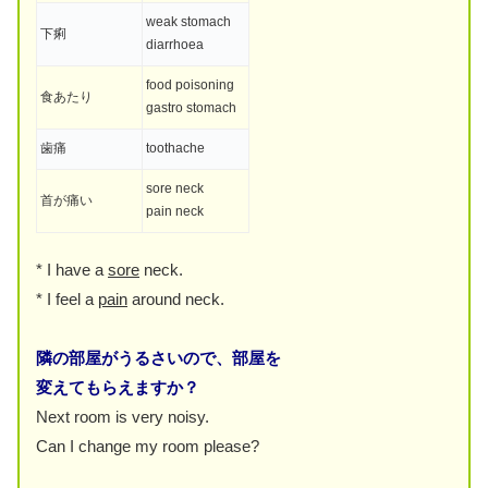
weak stomach
下痢
diarrhoea
food poisoning
食あたり
gastro stomach
歯痛
toothache
sore neck
首が痛い
pain neck
* I have a
sore
neck.
* I feel a
pain
around neck.
隣の部屋がうるさいので、部屋を
変えてもらえますか？
Next room is very noisy.
Can I change my room please?